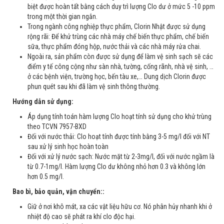
biệt được hoàn tất bằng cách duy trì lượng Clo dư ở mức 5 -10 ppm
trong một thời gian ngắn.
Trong ngành công nghiệp thực phẩm, Clorin Nhật được sử dụng
rộng rãi: Để khử trùng các nhà máy chế biến thực phẩm, chế biến
sữa, thực phẩm đóng hộp, nước thải và các nhà máy rửa chai.
Ngoài ra, sản phẩm còn được sử dụng để làm vệ sinh sạch sẽ các
điểm y tế công cộng như sàn nhà, tường, cống rãnh, nhà vệ sinh, …
ở các bệnh viện, trường học, bến tàu xe,… Dung dịch Clorin được
phun quét sau khi đã làm vệ sinh thông thường.
Hướng dẫn sử dụng:
Áp dụng tính toán hàm lượng Clo hoạt tính sử dụng cho khử trùng
theo TCVN 7957-BXD
Đối với nước thải: Clo hoạt tính được tính bằng 3-5 mg/l đối với NT
sau xử lý sinh học hoàn toàn
Đối với xử lý nước sạch: Nước mặt từ 2-3mg/l, đối với nước ngầm là
từ 0.7-1mg/l. Hàm lượng Clo dư không nhỏ hơn 0.3 và không lớn
hơn 0.5 mg/l.
Bao bì, bảo quản, vận chuyển::
Giữ ở nơi khô mát, xa các vật liệu hữu cơ. Nó phân hủy nhanh khi ở
nhiệt độ cao sẽ phát ra khí clo độc hại.