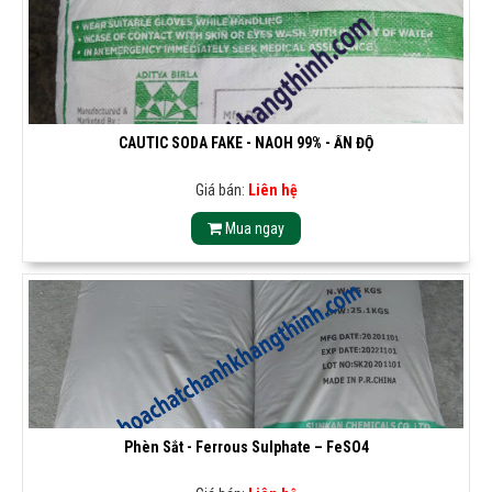
CAUTIC SODA FAKE - NAOH 99% - ẤN ĐỘ
Giá bán:
Liên hệ
Mua ngay
Phèn Sắt - Ferrous Sulphate – FeSO4