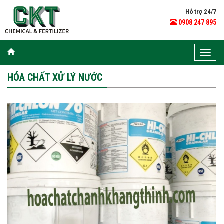
Hỗ trợ 24/7
0908 247 895
Toggle
naviga
HÓA CHẤT XỬ LÝ NƯỚC