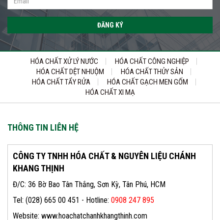
ĐĂNG KÝ
HÓA CHẤT XỬ LÝ NƯỚC
HÓA CHẤT CÔNG NGHIỆP
HÓA CHẤT DỆT NHUỘM
HÓA CHẤT THỦY SẢN
HÓA CHẤT TẨY RỬA
HÓA CHẤT GẠCH MEN GỐM
HÓA CHẤT XI MẠ
THÔNG TIN LIÊN HỆ
CÔNG TY TNHH HÓA CHẤT & NGUYÊN LIỆU CHÁNH
KHANG THỊNH
Đ/C: 36 Bờ Bao Tân Thắng, Sơn Kỳ, Tân Phú, HCM
Tel: (028) 665 00 451 - Hotline:
0908 247 895
Website: www.hoachatchanhkhangthinh.com