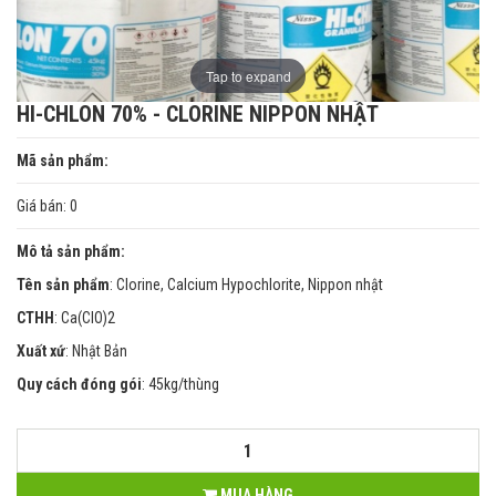
Tap to expand
HI-CHLON 70% - CLORINE NIPPON NHẬT
Mã sản phẩm:
Giá bán: 0
Mô tả sản phẩm:
Tên sản phẩm
: Clorine, Calcium Hypochlorite, Nippon nhật
CTHH
: Ca(ClO)2
Xuất xứ
: Nhật Bản
Quy cách đóng gói
: 45kg/thùng
MUA HÀNG