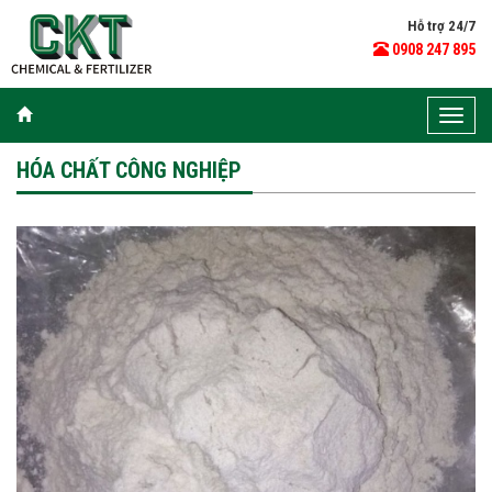
Hỗ trợ 24/7
0908 247 895
Toggle
naviga
HÓA CHẤT CÔNG NGHIỆP