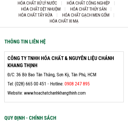
HÓA CHẤT XỬ LÝ NƯỚC
HÓA CHẤT CÔNG NGHIỆP
HÓA CHẤT DỆT NHUỘM
HÓA CHẤT THỦY SẢN
HÓA CHẤT TẨY RỬA
HÓA CHẤT GẠCH MEN GỐM
HÓA CHẤT XI MẠ
THÔNG TIN LIÊN HỆ
CÔNG TY TNHH HÓA CHẤT & NGUYÊN LIỆU CHÁNH
KHANG THỊNH
Đ/C: 36 Bờ Bao Tân Thắng, Sơn Kỳ, Tân Phú, HCM
Tel: (028) 665 00 451 - Hotline:
0908 247 895
Website: www.hoachatchanhkhangthinh.com
QUY ĐỊNH - CHÍNH SÁCH